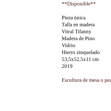
**Disponible**
Pieza única
Talla en madera⠀⠀
Vitral Tifanny
Madera de Pino⠀⠀⠀
Vidrio⠀⠀⠀⠀⠀⠀⠀⠀⠀
Hierro zinquelado
53,5x52,5x11 cm⠀⠀⠀
2019⠀
Escultura de mesa o p